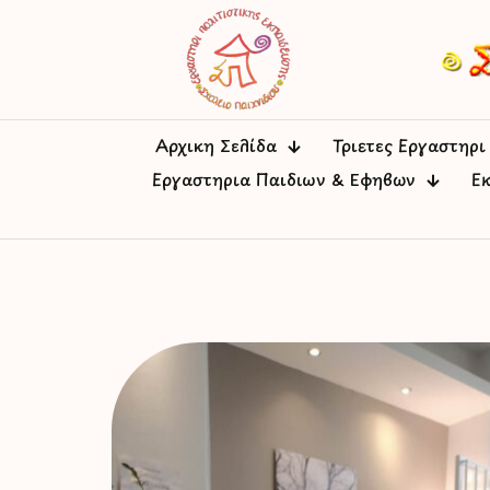
Αρχική Σελίδα
Τριετές Εργαστήρι
Εργαστήρια Παιδιών & Εφήβων
Ε