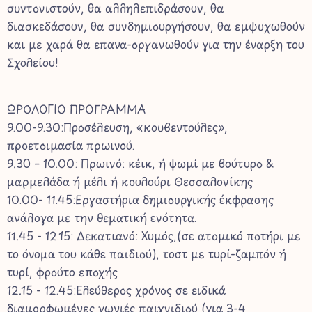
συντονιστούν, θα αλληλεπιδράσουν, θα
διασκεδάσουν, θα συνδημιουργήσουν, θα εμψυχωθούν
και με χαρά θα επανα-οργανωθούν για την έναρξη του
Σχολείου!
ΩΡΟΛΟΓΙΟ ΠΡΟΓΡΑΜΜΑ
9.00-9.30:Προσέλευση, «κουβεντούλες»,
προετοιμασία πρωινού.
9.30 – 10.00: Πρωινό: κέικ, ή ψωμί με βούτυρο &
μαρμελάδα ή μέλι ή κουλούρι Θεσσαλονίκης
10.00- 11.45:Εργαστήρια δημιουργικής έκφρασης
ανάλογα με την θεματική ενότητα.
11.45 - 12.15: Δεκατιανό: Χυμός,(σε ατομικό ποτήρι με
το όνομα του κάθε παιδιού), τοστ με τυρί-ζαμπόν ή
τυρί, φρούτο εποχής
12.15 - 12.45:Ελεύθερος χρόνος σε ειδικά
διαμορφωμένες γωνιές παιχνιδιού (για 3-4